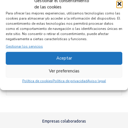
Gestionar el consentimiento
Código motor
de las cookies
Para ofrecer las mejores experiencias, utilizamos tecnologías como las
Código cambio
cookies para almacenar y/o acceder a la información del dispositivo. El
consentimiento de estas tecnologías nos permitirá procesar datos
como el comportamiento de navegación o las identificaciones únicas en
este sitio. No consentir o retirar el consentimiento, puede afectar
negativamente a ciertas características y funciones.
Productos relacionados
Gestionar los servicios
Aceptar
CUADRO INSTRUMENTOS P04685622AB
Recambios CHRYSLER
GRAND VOYAGER (RT)
Ver preferencias
Referencia ID:
132158
Referencia OEM:
P04685622AB
Política de cookies
Política de privacidad
Aviso legal
32,95
€
(IVA no incluído)
Empresas colaboradoras