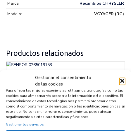
Marca:
Recambios CHRYSLER
Modelo:
VOYAGER (RG)
Productos relacionados
SENSOR 0265019153
Gestionar el consentimiento
Recambios » OTROS...
MODELOS
de las cookies
Referencia ID:
147069
Para ofrecer las mejores experiencias, utilizamos tecnologías como las
Referencia OEM:
0265019153
cookies para almacenar y/o acceder a la información del dispositivo. El
32,95
€
(IVA no incluído)
consentimiento de estas tecnologías nos permitirá procesar datos
como el comportamiento de navegación o las identificaciones únicas en
este sitio. No consentir o retirar el consentimiento, puede afectar
negativamente a ciertas características y funciones.
Gestionar los servicios