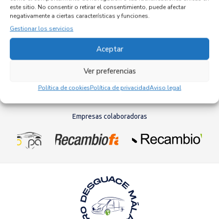
este sitio. No consentir o retirar el consentimiento, puede afectar
CENTRALITA MOTOR UCE 9644692380
negativamente a ciertas características y funciones.
Recambios CITROEN
C4 COUPE
9HY
Gestionar los servicios
Referencia ID:
145339
Referencia OEM:
9644692380
Aceptar
42,95
€
(IVA no incluído)
Ver preferencias
Política de cookies
Política de privacidad
Aviso legal
Empresas colaboradoras