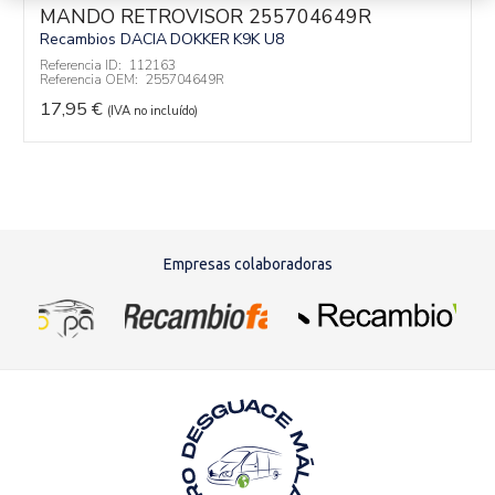
MANDO RETROVISOR 255704649R
Recambios DACIA
DOKKER
K9K U8
Referencia ID:
112163
Referencia OEM:
255704649R
17,95
€
(IVA no incluído)
Empresas colaboradoras