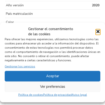
Año versión
2020
País matriculación
Color
Gestionar el consentimiento
Puertas
5
de las cookies
Kilometraje
105.000
Para ofrecer las mejores experiencias, utilizamos tecnologías como las
cookies para almacenar y/o acceder a la información del dispositivo. El
Tipo de
Diesel
consentimiento de estas tecnologías nos permitirá procesar datos
como el comportamiento de navegación o las identificaciones únicas en
combustible
este sitio. No consentir o retirar el consentimiento, puede afectar
negativamente a ciertas características y funciones.
Código motor
K9K U8
Gestionar los servicios
Código cambio
Aceptar
Ver preferencias
Productos relacionados
Política de cookies
Política de privacidad
Aviso legal