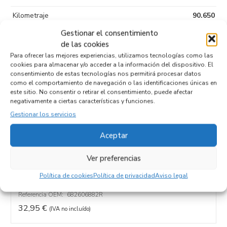
Kilometraje
90.650
Gestionar el consentimiento
Tipo de
Diesel
de las cookies
combustible
Para ofrecer las mejores experiencias, utilizamos tecnologías como las
Código motor
K9KC6
cookies para almacenar y/o acceder a la información del dispositivo. El
consentimiento de estas tecnologías nos permitirá procesar datos
Código cambio
como el comportamiento de navegación o las identificaciones únicas en
este sitio. No consentir o retirar el consentimiento, puede afectar
negativamente a ciertas características y funciones.
Gestionar los servicios
Productos relacionados
Aceptar
Ver preferencias
WARNING 682606882R
Recambios DACIA
DOKKER
K9KC6
Política de cookies
Política de privacidad
Aviso legal
Referencia ID:
133377
Referencia OEM:
682606882R
32,95
€
(IVA no incluído)