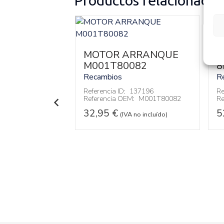
Productos relacionados
 EGR
0
MOTOR ARRANQUE
A
M001T80082
8
IAT
72) COMBI
9HU
Recambios
R
146579
Referencia ID:
137196
Re
:
724809390
Referencia OEM:
M001T80082
Re
 no incluído)
32,95
€
5
(IVA no incluído)