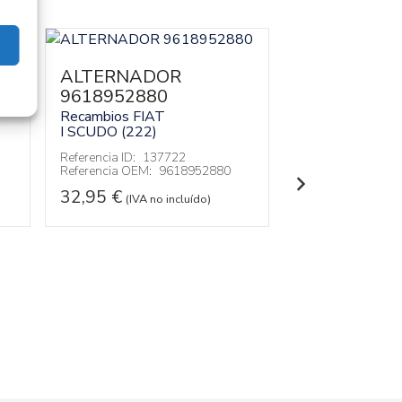
ALTERNADOR
ALTERNAD
9618952880
T542924R
Recambios FIAT
Recambios FIA
I SCUDO (222)
I SCUDO (222)
Referencia ID:
137722
Referencia ID:
12
Referencia OEM:
9618952880
Referencia OEM:
32,95
€
52,95
€
(IVA no incluído)
(IVA no