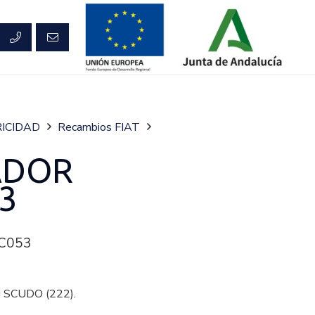
ICIDAD
Recambios FIAT
ADOR
3
C053
 SCUDO (222).