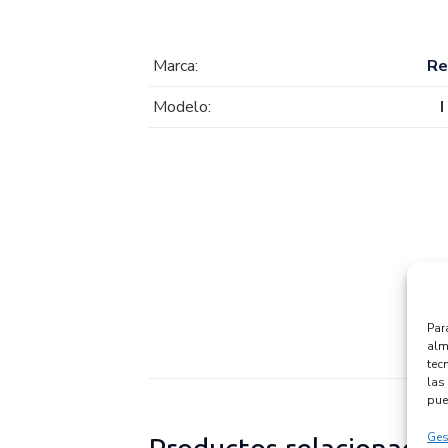
Marca:
Re
Modelo:
Par
alm
tec
las 
pue
Ges