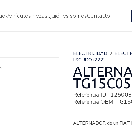
cio
Vehículos
Piezas
Quiénes somos
Contacto
ELECTRICIDAD
ELECTR
I SCUDO (222)
ALTERN
TG15C05
Referencia ID:
125003
Referencia OEM:
TG15
ALTERNADOR de un FIAT I