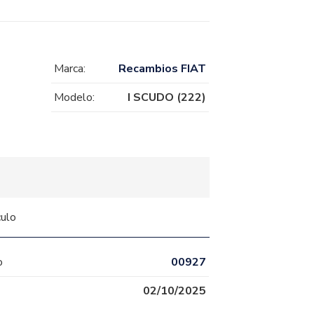
Marca:
Recambios FIAT
Modelo:
I SCUDO (222)
culo
o
00927
02/10/2025