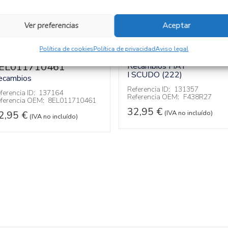
Ver preferencias
Aceptar
MOTOR ARRANQUE
Política de cookies
Política de privacidad
Aviso legal
F438R27
LTERNADOR
EL011710461
Recambios FIAT
I SCUDO (222)
ecambios
Referencia ID:
131357
ferencia ID:
137164
Referencia OEM:
F438R27
ferencia OEM:
8EL011710461
32,95
€
(IVA no incluído)
2,95
€
(IVA no incluído)