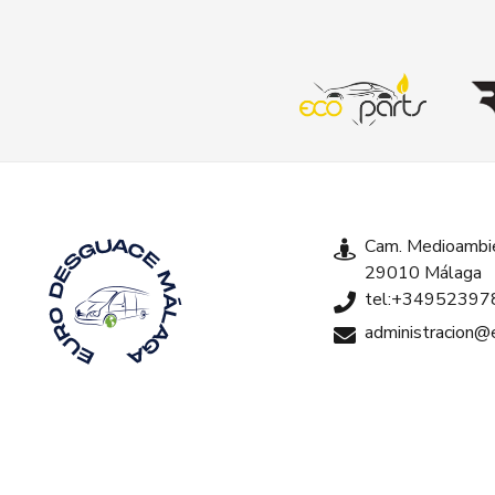
Cam. Medioambie
29010 Málaga
tel:+34952397
administracion