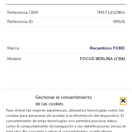
Referencia OEM:
7M5T14529BA
Referencia ID:
99526
Marca:
Recambios FORD
Modelo:
FOCUS BERLINA (CB4)
Productos relacionados
Gestionar el consentimiento
de las cookies
Para ofrecer las mejores experiencias, utilizamos tecnologías como las
cookies para almacenar y/o acceder a la información del dispositivo. El
SENSOR 0265019153
consentimiento de estas tecnologías nos permitirá procesar datos
Recambios » OTROS...
MODELOS
como el comportamiento de navegación o las identificaciones únicas en
este sitio. No consentir o retirar el consentimiento, puede afectar