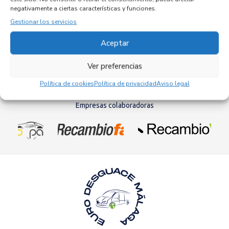
Referencia ID:
147069
negativamente a ciertas características y funciones.
Referencia OEM:
0265019153
32,95
€
Gestionar los servicios
(IVA no incluído)
Aceptar
Ver preferencias
Política de cookies
Política de privacidad
Aviso legal
Empresas colaboradoras