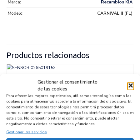
Marca:
Recambios KIA
Modelo:
CARNIVAL II (FL)
Productos relacionados
SENSOR 0265019153
Gestionar el consentimiento
Recambios » OTROS...
MODELOS
de las cookies
Referencia ID:
147069
Para ofrecer las mejores experiencias, utilizamos tecnologías como las
Referencia OEM:
0265019153
cookies para almacenar y/o acceder a la información del dispositivo. El
32,95
€
(IVA no incluído)
consentimiento de estas tecnologías nos permitirá procesar datos
como el comportamiento de navegación o las identificaciones únicas en
este sitio. No consentir o retirar el consentimiento, puede afectar
negativamente a ciertas características y funciones.
Gestionar los servicios