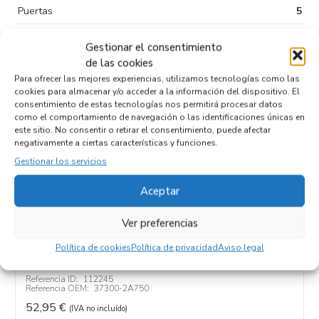
Puertas
5
Kilometraje
112.350
Gestionar el consentimiento
Tipo de
de las cookies
combustible
Para ofrecer las mejores experiencias, utilizamos tecnologías como las
cookies para almacenar y/o acceder a la información del dispositivo. El
Código motor
D4FC
consentimiento de estas tecnologías nos permitirá procesar datos
como el comportamiento de navegación o las identificaciones únicas en
Código cambio
este sitio. No consentir o retirar el consentimiento, puede afectar
negativamente a ciertas características y funciones.
Gestionar los servicios
Aceptar
Productos relacionados
Ver preferencias
ALTERNADOR 37300-2A750
Política de cookies
Política de privacidad
Aviso legal
Recambios KIA
CEED (JD)
D4FC
Referencia ID:
112245
Referencia OEM:
37300-2A750
52,95
€
(IVA no incluído)