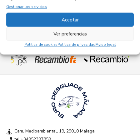
72,95
€
Gestionar los servicios
(IVA no incluído)
Aceptar
Ver preferencias
Política de cookies
Política de privacidad
Aviso legal
Empresas colaboradoras
Cam. Medioambiental, 19, 29010 Málaga
tel:+34952397859