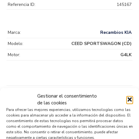
Referencia ID:
145167
Marca:
Recambios KIA
Modelo:
CEED SPORTSWAGON (CD)
Motor:
G4LK
Productos relacionados
Gestionar el consentimiento
de las cookies
Para ofrecer las mejores experiencias, utilizamos tecnologías como las
cookies para almacenar y/o acceder a la información del dispositivo. El
MOTOR ARRANQUE 36100-08000
consentimiento de estas tecnologías nos permitirá procesar datos
Recambios KIA
CEED SPORTSWAGON (CD)
G4LK
como el comportamiento de navegación o las identificaciones únicas en
este sitio. No consentir o retirar el consentimiento, puede afectar
Referencia ID:
145545
Referencia OEM:
36100-08000
negativamente a ciertas características y funciones.