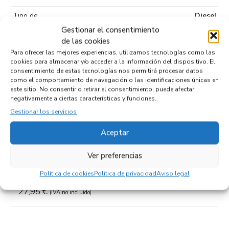
Tipo de
Diesel
combustible
Gestionar el consentimiento
de las cookies
Código motor
D4FB
Para ofrecer las mejores experiencias, utilizamos tecnologías como las
cookies para almacenar y/o acceder a la información del dispositivo. El
Código cambio
consentimiento de estas tecnologías nos permitirá procesar datos
como el comportamiento de navegación o las identificaciones únicas en
este sitio. No consentir o retirar el consentimiento, puede afectar
negativamente a ciertas características y funciones.
Productos relacionados
Gestionar los servicios
Aceptar
MODULO ELECTRONICO 95960-1Y000
Ver preferencias
Recambios KIA
CEED SPORTSWAGON (ED)
D4FB
Referencia ID:
117907
Política de cookies
Política de privacidad
Aviso legal
Referencia OEM:
95960-1Y000
27,95
€
(IVA no incluído)