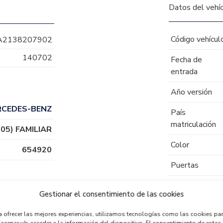
Datos del vehí
Código vehícul
A2138207902
140702
Fecha de
entrada
Año versión
RCEDES-BENZ
País
matriculación
05) FAMILIAR
Color
654920
Puertas
Tipo de
Gestionar el consentimiento de las cookies
combustible
a ofrecer las mejores experiencias, utilizamos tecnologías como las cookies pa
Código motor
acenar y/o acceder a la información del dispositivo. El consentimiento de estas