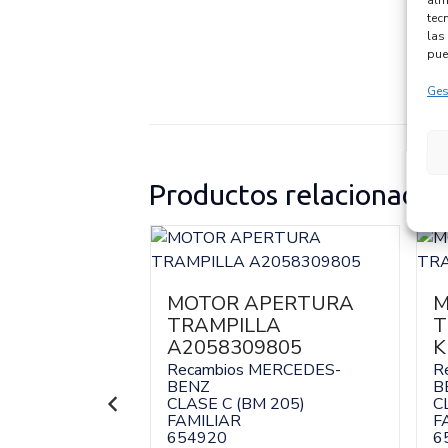
tec
las 
pue
Ges
Productos relacionados
UCES
MOTOR APERTURA
M
6500
TRAMPILLA
T
A2058309805
K
MERCEDES-
Recambios MERCEDES-
R
 205)
BENZ
B
CLASE C (BM 205)
C
FAMILIAR
F
654920
6
138402