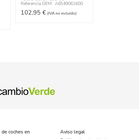
Referencia OEM:
A6549061600
Referencia ID:
13
1
Referencia OEM:
102,95
€
(IVA no incluído)
52,95
€
(IVA no
 de coches en
Aviso legal