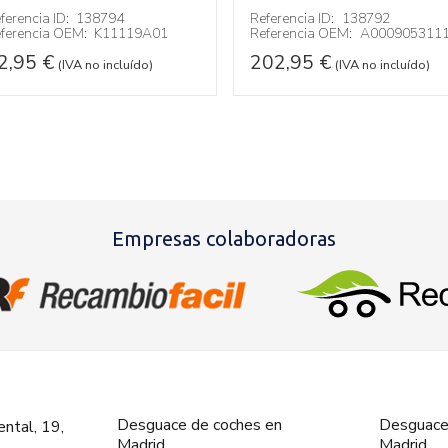
ferencia ID:
138794
Referencia ID:
138792
ferencia OEM:
K11119A01
Referencia OEM:
A000905311
2,95
€
202,95
€
(IVA no incluído)
(IVA no incluído)
Empresas colaboradoras
Desguace de coches en
Desguace
ntal, 19,
Madrid
Madrid