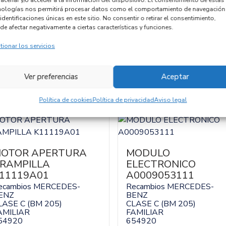
nologías nos permitirá procesar datos como el comportamiento de navegación
Código cambio
identificaciones únicas en este sitio. No consentir o retirar el consentimiento,
de afectar negativamente a ciertas características y funciones.
tionar los servicios
Ver preferencias
Aceptar
Política de cookies
Política de privacidad
Aviso legal
OTOR APERTURA
MODULO
RAMPILLA
ELECTRONICO
11119A01
A0009053111
ecambios MERCEDES-
Recambios MERCEDES-
ENZ
BENZ
LASE C (BM 205)
CLASE C (BM 205)
AMILIAR
FAMILIAR
54920
654920