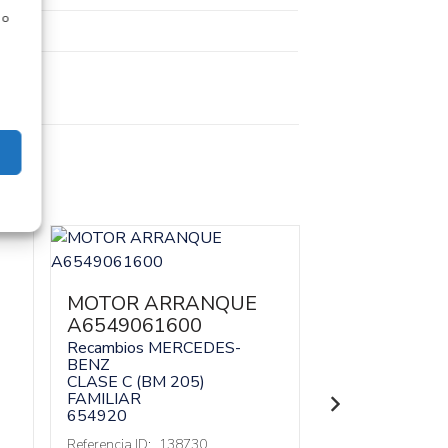
 o
MOTOR ARRANQUE
CAJA RELES 
A6549061600
FUSIBLES
A20599813
Recambios MERCEDES-
BENZ
Recambios ME
CLASE C (BM 205)
BENZ
FAMILIAR
CLASE C (BM 2
654920
FAMILIAR
654920
Referencia ID:
138730