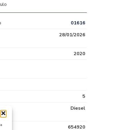
culo
o
01616
28/01/2026
2020
5
Diesel
ra
654920