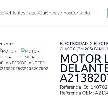
cio
Vehículos
Piezas
Quiénes somos
Contacto
ELECTRICIDAD
ELECTR
CLASE C (BM 205) FAMILI
MOTOR L
DELANT
A213820
Referencia ID:
140702
Referencia OEM:
A213