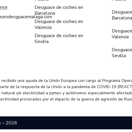
Desguace de coches en
859
Desguace
Barcelona
@eurodesguacemalaga.com
Barcelon
Desguace de coches en
Valencia
Desguace
Desguace de coches en
Valencia
Sevilla
Desguace
Sevilla
 recibido una ayuda de la Unión Europea con cargo al Programa Oper
parte de la respuesta de la Unión a la pandemia de COVID-19 (REACT
 natural y/o electricidad a pymes y autónomos especialmente afectado
electricidad provocados por el impacto de la guerra de agresión de Rus
s – 2026