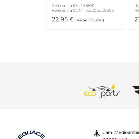
:
A2059066500
Referencia ID:
138881
Re
Referencia OEM:
A2058309805
Re
 no incluído)
22,95
€
2
(IVA no incluído)
Cam. Medioambie