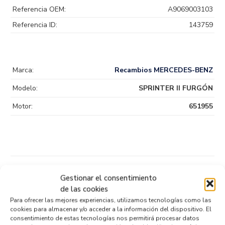
Referencia OEM:
A9069003103
Referencia ID:
143759
Marca:
Recambios MERCEDES-BENZ
Modelo:
SPRINTER II FURGÓN
Motor:
651955
Productos relacionados
Gestionar el consentimiento
de las cookies
Para ofrecer las mejores experiencias, utilizamos tecnologías como las
cookies para almacenar y/o acceder a la información del dispositivo. El
CENTRALITA AIRBAG 0285011849
consentimiento de estas tecnologías nos permitirá procesar datos
Recambios MERCEDES-BENZ
SPRINTER II FURGÓN