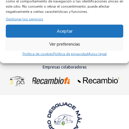
como el comportamiento de navegación o las identificaciones únicas en
651955
este sitio. No consentir o retirar el consentimiento, puede afectar
Referencia ID:
141832
negativamente a ciertas características y funciones.
Referencia OEM:
0285011849
Gestionar los servicios
52,95
€
(IVA no incluído)
Aceptar
Ver preferencias
Política de cookies
Política de privacidad
Aviso legal
Empresas colaboradoras