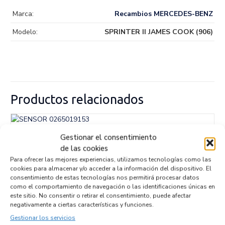
Marca:
Recambios MERCEDES-BENZ
Modelo:
SPRINTER II JAMES COOK (906)
Productos relacionados
SENSOR 0265019153
Gestionar el consentimiento
Recambios » OTROS...
MODELOS
de las cookies
Para ofrecer las mejores experiencias, utilizamos tecnologías como las
Referencia ID:
147069
Referencia OEM:
0265019153
cookies para almacenar y/o acceder a la información del dispositivo. El
consentimiento de estas tecnologías nos permitirá procesar datos
32,95
€
(IVA no incluído)
como el comportamiento de navegación o las identificaciones únicas en
este sitio. No consentir o retirar el consentimiento, puede afectar
negativamente a ciertas características y funciones.
Gestionar los servicios