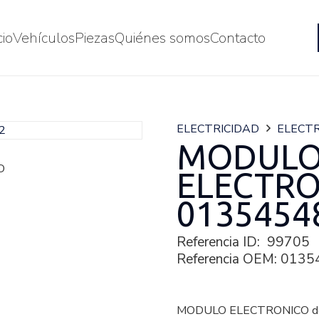
cio
Vehículos
Piezas
Quiénes somos
Contacto
ELECTRICIDAD
ELECTR
MODUL
ELECTR
0135454
Referencia ID:
99705
Referencia OEM:
0135
MODULO ELECTRONICO de