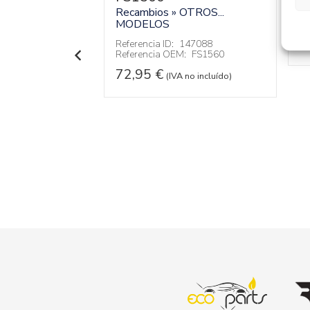
0005
Recambios » OTROS...
Re
Re
MODELOS
OTROS...
3
Referencia ID:
147088
Referencia OEM:
FS1560
146238
:
A9068270005
72,95
€
(IVA no incluído)
 no incluído)