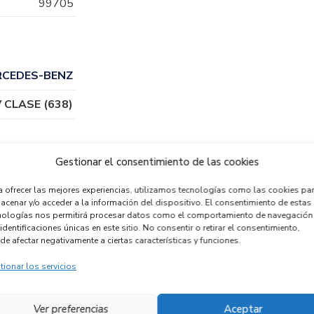
99705
RCEDES-BENZ
V CLASE (638)
Gestionar el consentimiento de las cookies
a ofrecer las mejores experiencias, utilizamos tecnologías como las cookies pa
acenar y/o acceder a la información del dispositivo. El consentimiento de estas
nologías nos permitirá procesar datos como el comportamiento de navegación
identificaciones únicas en este sitio. No consentir o retirar el consentimiento,
de afectar negativamente a ciertas características y funciones.
tionar los servicios
ENSOR 0265019153
MANDO
ecambios » OTROS...
ODELOS
MULTIFUNCION
Ver preferencias
Aceptar