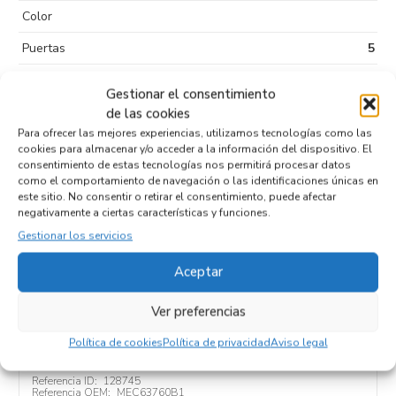
Color
Puertas
5
Kilometraje
200.800
Gestionar el consentimiento
Tipo de
Sin plomo 98
de las cookies
combustible
Para ofrecer las mejores experiencias, utilizamos tecnologías como las
cookies para almacenar y/o acceder a la información del dispositivo. El
Código motor
VQ35
consentimiento de estas tecnologías nos permitirá procesar datos
como el comportamiento de navegación o las identificaciones únicas en
Código cambio
este sitio. No consentir o retirar el consentimiento, puede afectar
negativamente a ciertas características y funciones.
Gestionar los servicios
Aceptar
Productos relacionados
Ver preferencias
CENTRALITA MOTOR UCE MEC63760B1
Política de cookies
Política de privacidad
Aviso legal
Recambios NISSAN
MURANO (Z50)
VQ35
Referencia ID:
128745
Referencia OEM:
MEC63760B1