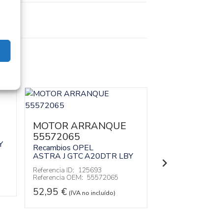
MOTOR ARRANQUE
POTENCIO
55572065
PEDAL 132
Y
Recambios OPEL
Recambios OPE
ASTRA J GTC
A20DTR LBY
ASTRA J GTC
A
Referencia ID:
125693
Referencia ID:
12
Referencia OEM:
55572065
Referencia OEM:
52,95
€
22,95
€
(IVA no incluído)
(IVA no