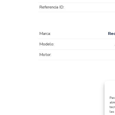
Referencia ID:
Marca:
Re
Modelo:
Motor:
Par
alm
tec
las 