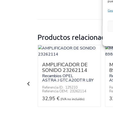
pue
Ges
Productos relacionados
ADOR DE
AMPLIFICADOR DE
M
13367021
SONIDO 23262114
8
PEL
Recambios OPEL
R
C
A20DTR LBY
ASTRA J GTC
A20DTR LBY
A
119576
Referencia ID:
125210
Re
:
13367021
Referencia OEM:
23262114
Re
32,95
€
3
 no incluído)
(IVA no incluído)