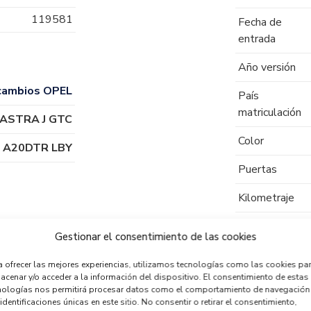
119581
Fecha de
entrada
Año versión
cambios OPEL
País
matriculación
ASTRA J GTC
Color
A20DTR LBY
Puertas
Kilometraje
Tipo de
Gestionar el consentimiento de las cookies
combustible
a ofrecer las mejores experiencias, utilizamos tecnologías como las cookies pa
Código motor
acenar y/o acceder a la información del dispositivo. El consentimiento de estas
nologías nos permitirá procesar datos como el comportamiento de navegación
Código cambio
identificaciones únicas en este sitio. No consentir o retirar el consentimiento,