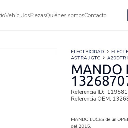
cio
Vehículos
Piezas
Quiénes somos
Contacto
ELECTRICIDAD
ELECTR
ASTRA J GTC
A20DTR 
MANDO 
1326870
Referencia ID:
119581
Referencia OEM:
1326
MANDO LUCES de un OPEL
del 2015.