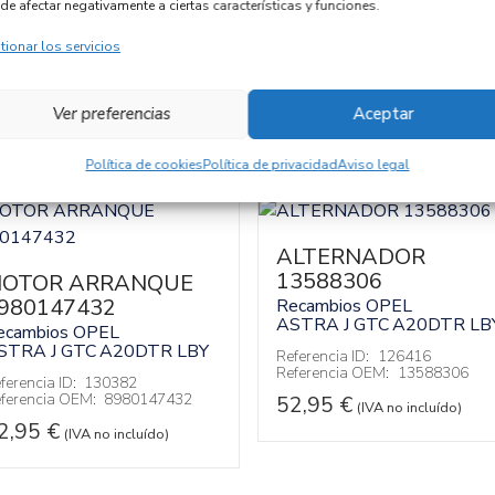
de afectar negativamente a ciertas características y funciones.
tionar los servicios
Ver preferencias
Aceptar
Política de cookies
Política de privacidad
Aviso legal
ALTERNADOR
13588306
OTOR ARRANQUE
980147432
Recambios OPEL
ASTRA J GTC
A20DTR LB
ecambios OPEL
STRA J GTC
A20DTR LBY
Referencia ID:
126416
Referencia OEM:
13588306
ferencia ID:
130382
ferencia OEM:
8980147432
52,95
€
(IVA no incluído)
2,95
€
(IVA no incluído)