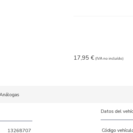
17,95
€
(IVA no incluído)
Análogas
Datos del vehí
Código vehícul
13268707