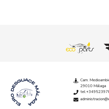
Cam. Medioambie
29010 Málaga
tel:+34952397
administracion