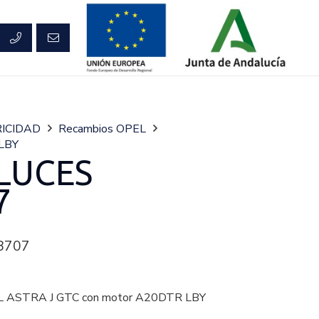
ICIDAD
Recambios OPEL
LBY
LUCES
7
8707
 ASTRA J GTC con motor A20DTR LBY