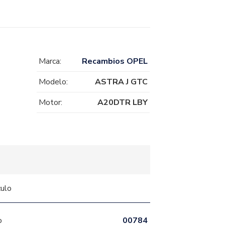
Marca:
Recambios OPEL
Modelo:
ASTRA J GTC
Motor:
A20DTR LBY
culo
o
00784