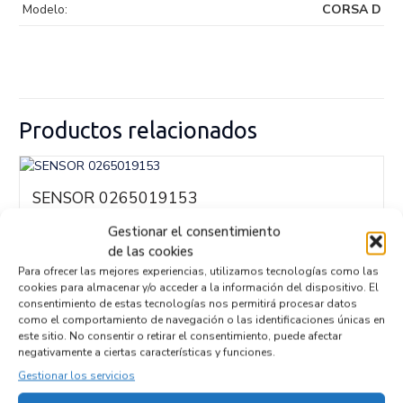
Modelo:
CORSA D
Productos relacionados
SENSOR 0265019153
Recambios » OTROS...
MODELOS
Gestionar el consentimiento
Referencia ID:
147069
Referencia OEM:
de las cookies
0265019153
32,95
€
Para ofrecer las mejores experiencias, utilizamos tecnologías como las
(IVA no incluído)
cookies para almacenar y/o acceder a la información del dispositivo. El
consentimiento de estas tecnologías nos permitirá procesar datos
como el comportamiento de navegación o las identificaciones únicas en
este sitio. No consentir o retirar el consentimiento, puede afectar
negativamente a ciertas características y funciones.
Gestionar los servicios