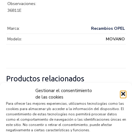
Observaciones:
36811E
Marca:
Recambios OPEL
Modelo:
MOVANO
Productos relacionados
Gestionar el consentimiento
de las cookies
MOTOR LIMPIA DELANTERO 53557202
Para ofrecer las mejores experiencias, utilizamos tecnologías como las
Recambios OPEL
MOVANO
cookies para almacenar y/o acceder a la información del dispositivo. El
Referencia ID:
144221
consentimiento de estas tecnologías nos permitirá procesar datos
Referencia OEM:
53557202
como el comportamiento de navegación o las identificaciones únicas en
32,95
€
este sitio. No consentir o retirar el consentimiento, puede afectar
(IVA no incluído)
negativamente a ciertas características y funciones.