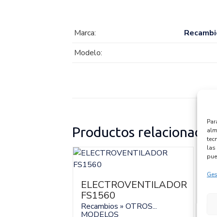
Marca:
Recambi
Modelo:
Par
Productos relacionados
alm
tec
las 
pue
S
Ges
ELECTROVENTILADOR
R
M
NICO
FS1560
0005
Recambios » OTROS...
Re
Re
MODELOS