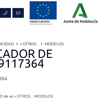
ICIDAD
» OTROS...
MODELOS
CADOR DE
9117364
364
O de un » OTROS… MODELOS.