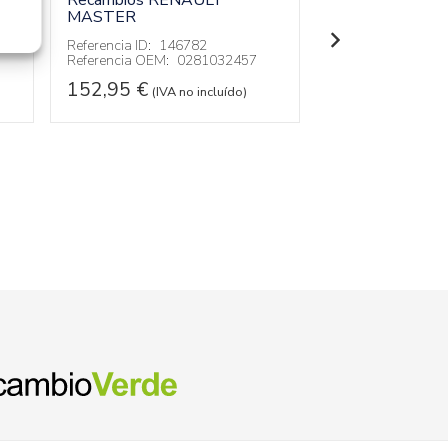
Recambios RENAULT
MASTER
17,95
€
(IVA no
Referencia ID:
146782
Referencia OEM:
0281032457
152,95
€
(IVA no incluído)