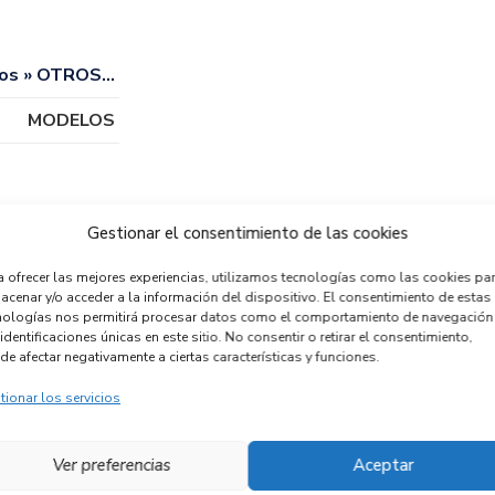
os » OTROS…
MODELOS
Gestionar el consentimiento de las cookies
a ofrecer las mejores experiencias, utilizamos tecnologías como las cookies pa
acenar y/o acceder a la información del dispositivo. El consentimiento de estas
nologías nos permitirá procesar datos como el comportamiento de navegación
identificaciones únicas en este sitio. No consentir o retirar el consentimiento,
de afectar negativamente a ciertas características y funciones.
ENSOR 0265019153
tionar los servicios
MANDO
ecambios » OTROS...
ODELOS
MULTIFUNCION
Ver preferencias
Aceptar
96722134XT
ferencia ID:
147069
ferencia OEM:
0265019153