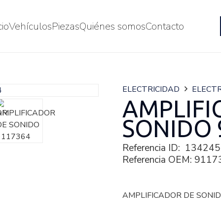
cio
Vehículos
Piezas
Quiénes somos
Contacto
ELECTRICIDAD
ELECTR
AMPLIFI
SONIDO 
Referencia ID:
134245
Referencia OEM:
9117
AMPLIFICADOR DE SONID