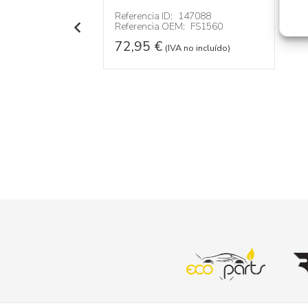
OTROS...
3
Referencia ID:
147088
Referencia OEM:
FS1560
146238
:
A9068270005
72,95
€
(IVA no incluído)
 no incluído)