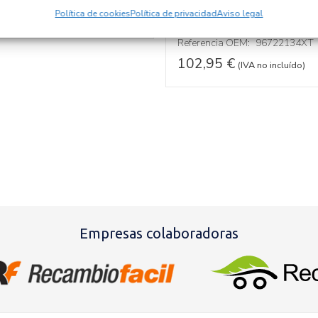
Recambios » OTROS...
MODELOS
2,95
€
Política de cookies
Política de privacidad
Aviso legal
(IVA no incluído)
Referencia ID:
146824
Referencia OEM:
96722134XT
102,95
€
(IVA no incluído)
Empresas colaboradoras