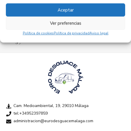
Aceptar
Ver preferencias
Empresas colaboradoras
Política de cookies
Política de privacidad
Aviso legal
Cam. Medioambiental, 19, 29010 Málaga
tel:+34952397859
administracion@eurodesguacemalaga.com