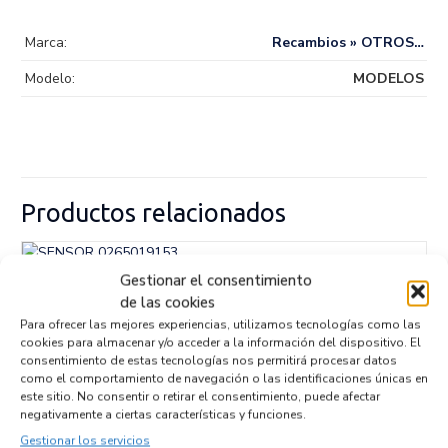
Marca:
Recambios » OTROS…
Modelo:
MODELOS
Productos relacionados
Gestionar el consentimiento
SENSOR 0265019153
de las cookies
Recambios » OTROS...
MODELOS
Para ofrecer las mejores experiencias, utilizamos tecnologías como las
Referencia ID:
147069
cookies para almacenar y/o acceder a la información del dispositivo. El
Referencia OEM:
0265019153
consentimiento de estas tecnologías nos permitirá procesar datos
32,95
€
(IVA no incluído)
como el comportamiento de navegación o las identificaciones únicas en
este sitio. No consentir o retirar el consentimiento, puede afectar
negativamente a ciertas características y funciones.
Gestionar los servicios