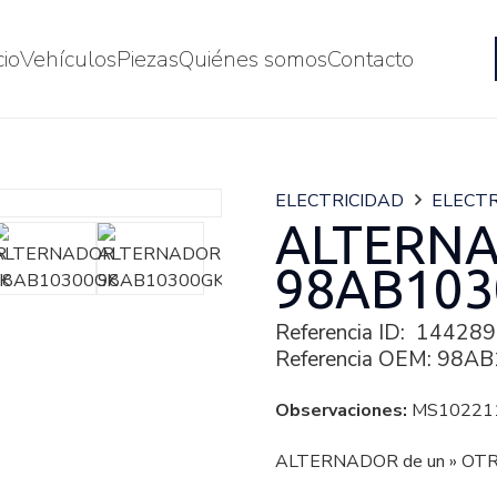
cio
Vehículos
Piezas
Quiénes somos
Contacto
ELECTRICIDAD
ELECTR
ALTERN
98AB103
Referencia ID:
144289
Referencia OEM:
98AB
Observaciones:
MS10221
ALTERNADOR de un » OT