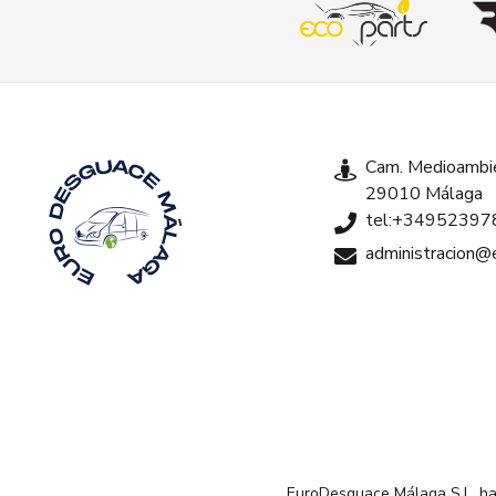
Cam. Medioambie
29010 Málaga
tel:+34952397
administracion
EuroDesguace Málaga S.L. ha