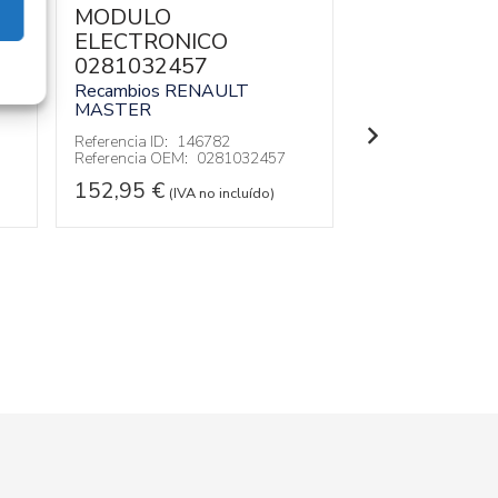
MODULO
Recambios » OT
MODELOS
ELECTRONICO
0281032457
Referencia ID:
14
Referencia OEM:
Recambios RENAULT
MASTER
17,95
€
(IVA no
Referencia ID:
146782
Referencia OEM:
0281032457
152,95
€
(IVA no incluído)