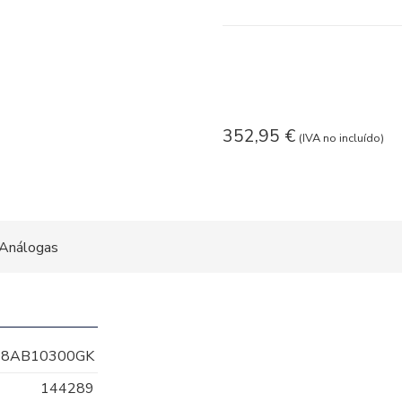
352,95
€
(IVA no incluído)
Análogas
98AB10300GK
144289