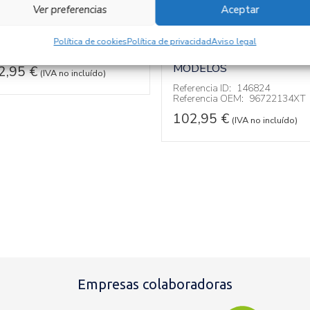
MANDO
ecambios » OTROS...
Ver preferencias
Aceptar
ODELOS
MULTIFUNCION
96722134XT
ferencia ID:
147069
Política de cookies
Política de privacidad
Aviso legal
ferencia OEM:
0265019153
Recambios » OTROS...
MODELOS
2,95
€
(IVA no incluído)
Referencia ID:
146824
Referencia OEM:
96722134XT
102,95
€
(IVA no incluído)
Empresas colaboradoras