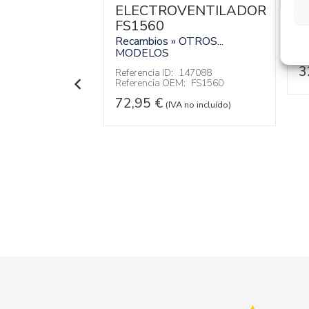
ELECTROVENTILADOR
R
M
NICO
FS1560
0005
Recambios » OTROS...
Re
Re
MODELOS
OTROS...
3
Referencia ID:
147088
Referencia OEM:
FS1560
146238
:
A9068270005
72,95
€
(IVA no incluído)
 no incluído)