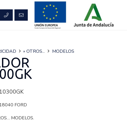
ICIDAD
» OTROS...
MODELOS
ADOR
00GK
10300GK
18040 FORD
ROS… MODELOS.