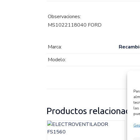
Observaciones:
MS1022118040 FORD
Marca:
Recambi
Modelo:
Par
alm
tec
las 
Productos relacionados
pue
Ges
S