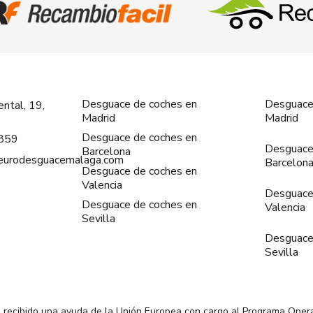
Desguace de coches en
Desguace
ntal, 19,
Madrid
Madrid
Desguace de coches en
859
Desguace
Barcelona
@eurodesguacemalaga.com
Barcelon
Desguace de coches en
Valencia
Desguace
Desguace de coches en
Valencia
Sevilla
Desguace
Sevilla
 recibido una ayuda de la Unión Europea con cargo al Programa Oper