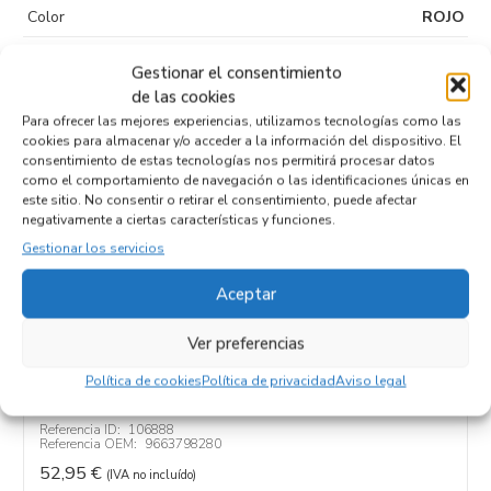
Color
ROJO
Puertas
5
Gestionar el consentimiento
Tipo de
Sin plomo 95
de las cookies
combustible
Para ofrecer las mejores experiencias, utilizamos tecnologías como las
cookies para almacenar y/o acceder a la información del dispositivo. El
Código motor
KFV
consentimiento de estas tecnologías nos permitirá procesar datos
como el comportamiento de navegación o las identificaciones únicas en
Código cambio
este sitio. No consentir o retirar el consentimiento, puede afectar
negativamente a ciertas características y funciones.
Gestionar los servicios
Aceptar
Productos relacionados
Ver preferencias
CAJA RELES / FUSIBLES 9663798280
Política de cookies
Política de privacidad
Aviso legal
Recambios PEUGEOT
207
KFV
Referencia ID:
106888
Referencia OEM:
9663798280
52,95
€
(IVA no incluído)