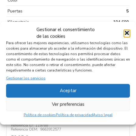
Color
Puertas
5
Kilometraje
104.600
Gestionar el consentimiento
Tipo de
Diesel
de las cookies
combustible
Para ofrecer las mejores experiencias, utilizamos tecnologías como las
cookies para almacenar y/o acceder a la información del dispositivo. El
Código motor
RHR
consentimiento de estas tecnologías nos permitirá procesar datos
como el comportamiento de navegación o las identificaciones únicas en
Código cambio
este sitio. No consentir o retirar el consentimiento, puede afectar
negativamente a ciertas características y funciones.
Gestionar los servicios
Productos relacionados
Aceptar
Ver preferencias
SISTEMA AUDIO / RADIO CD 9663912577
Política de cookies
Política de privacidad
Aviso legal
Recambios PEUGEOT
307 BREAK/SW (S2)
RHR
Referencia ID:
119788
Referencia OEM:
9663912577