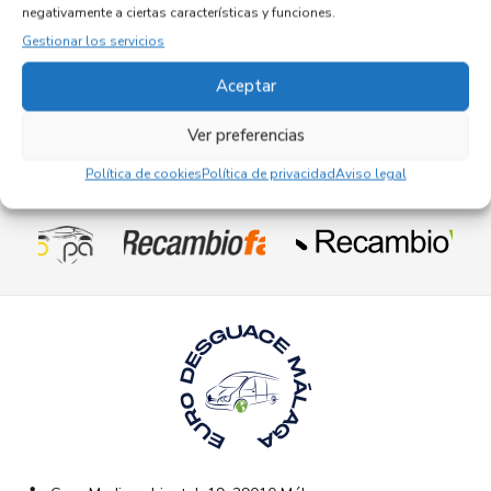
32,95
€
negativamente a ciertas características y funciones.
(IVA no incluído)
Gestionar los servicios
Aceptar
Ver preferencias
Política de cookies
Política de privacidad
Aviso legal
Empresas colaboradoras