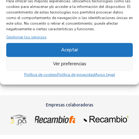
Para ofrecer las mejores experiencias, utilizamos tecnologías como las
cookies para almacenar y/o acceder a la información del dispositivo. El
consentimiento de estas tecnologías nos permitirá procesar datos
Productos relacionados
como el comportamiento de navegación o las identificaciones únicas en
este sitio. No consentir o retirar el consentimiento, puede afectar
negativamente a ciertas características y funciones.
Gestionar los servicios
CENTRALITA MOTOR UCE 8200391966
Recambios RENAULT
MEGANE II GRANDTOUR
F9Q D8
Aceptar
Referencia ID:
124001
Referencia OEM:
8200391966
Ver preferencias
42,95
€
(IVA no incluído)
Política de cookies
Política de privacidad
Aviso legal
Empresas colaboradoras