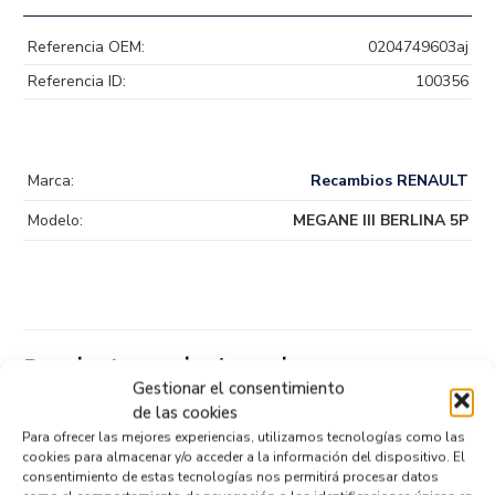
Referencia OEM:
0204749603aj
Referencia ID:
100356
Marca:
Recambios RENAULT
Modelo:
MEGANE III BERLINA 5P
Productos relacionados
Gestionar el consentimiento
de las cookies
Para ofrecer las mejores experiencias, utilizamos tecnologías como las
SENSOR 0265019153
cookies para almacenar y/o acceder a la información del dispositivo. El
Recambios » OTROS...
MODELOS
consentimiento de estas tecnologías nos permitirá procesar datos