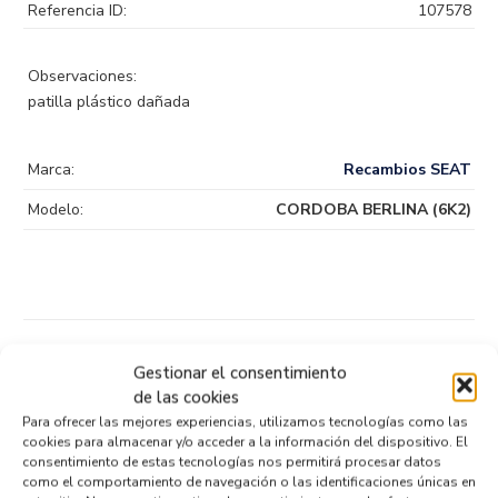
Referencia ID:
107578
Observaciones:
patilla plástico dañada
Marca:
Recambios SEAT
Modelo:
CORDOBA BERLINA (6K2)
Productos relacionados
Gestionar el consentimiento
de las cookies
Para ofrecer las mejores experiencias, utilizamos tecnologías como las
SENSOR 0265019153
cookies para almacenar y/o acceder a la información del dispositivo. El
consentimiento de estas tecnologías nos permitirá procesar datos
Recambios » OTROS...
MODELOS
como el comportamiento de navegación o las identificaciones únicas en
Referencia ID:
147069