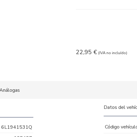
22,95
€
(IVA no incluído)
Análogas
Datos del vehí
Código vehícul
6L1941531Q