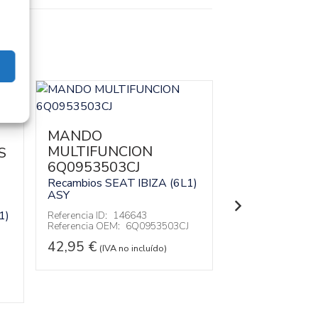
MANDO
MOTOR AR
MULTIFUNCION
100583134
S
6Q0953503CJ
Recambios SEA
ASY
Recambios SEAT
IBIZA (6L1)
ASY
Referencia ID:
14
Referencia OEM:
1)
Referencia ID:
146643
Referencia OEM:
6Q0953503CJ
32,95
€
(IVA no
42,95
€
(IVA no incluído)