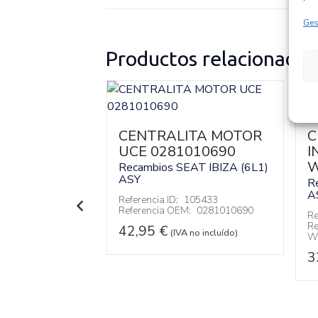
Ges
Productos relacionados
ITA MOTOR
CENTRALITA MOTOR
C
012276
UCE 0281010690
I
W
EAT
IBIZA (6L1)
Recambios SEAT
IBIZA (6L1)
ASY
R
A
126449
Referencia ID:
105433
:
0281012276
Referencia OEM:
0281010690
Re
Re
42,95
€
 no incluído)
(IVA no incluído)
W
3