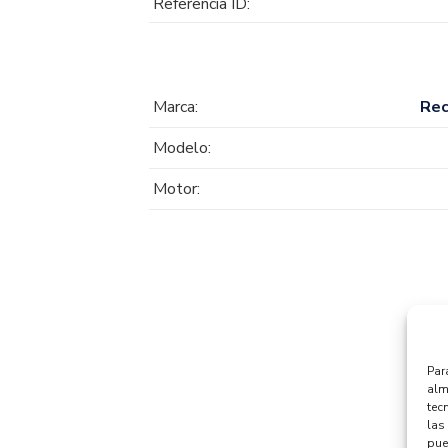
Referencia ID:
Marca:
Re
Modelo:
Motor:
Par
alm
tec
las 
pue