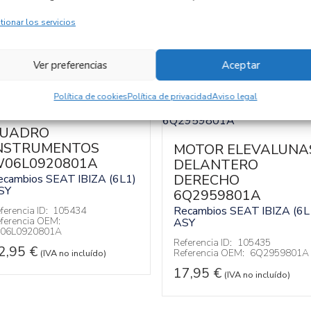
tionar los servicios
Ver preferencias
Aceptar
Política de cookies
Política de privacidad
Aviso legal
UADRO
NSTRUMENTOS
MOTOR ELEVALUNA
06L0920801A
DELANTERO
DERECHO
ecambios SEAT
IBIZA (6L1)
SY
6Q2959801A
Recambios SEAT
IBIZA (6L
ferencia ID:
105434
ferencia OEM:
ASY
06L0920801A
Referencia ID:
105435
2,95
€
Referencia OEM:
6Q2959801A
(IVA no incluído)
17,95
€
(IVA no incluído)