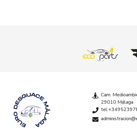
Cam. Medioambie
29010 Málaga
tel:+34952397
administracion