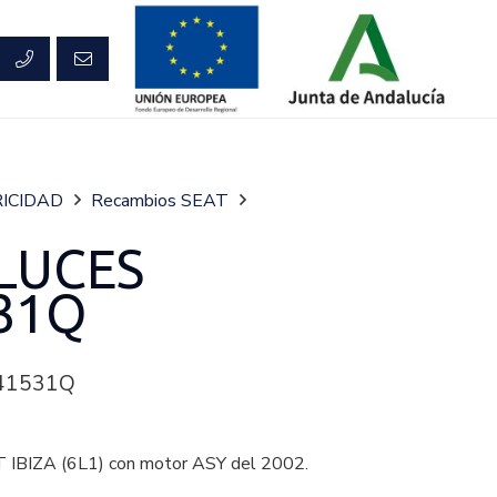
ICIDAD
Recambios SEAT
LUCES
31Q
41531Q
BIZA (6L1) con motor ASY del 2002.