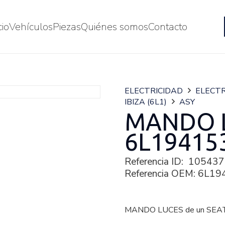
cio
Vehículos
Piezas
Quiénes somos
Contacto
ELECTRICIDAD
ELECTR
IBIZA (6L1)
ASY
MANDO 
6L19415
Referencia ID:
105437
Referencia OEM:
6L19
MANDO LUCES de un SEAT I