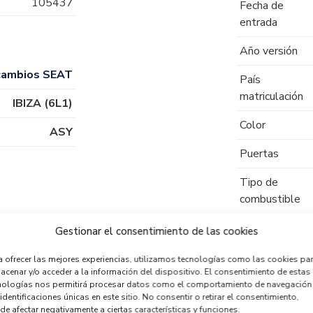
105437
Fecha de
entrada
Año versión
cambios SEAT
País
matriculación
IBIZA (6L1)
Color
ASY
Puertas
Tipo de
combustible
Código motor
Gestionar el consentimiento de las cookies
Código cambio
a ofrecer las mejores experiencias, utilizamos tecnologías como las cookies pa
acenar y/o acceder a la información del dispositivo. El consentimiento de estas
nologías nos permitirá procesar datos como el comportamiento de navegación
identificaciones únicas en este sitio. No consentir o retirar el consentimiento,
de afectar negativamente a ciertas características y funciones.