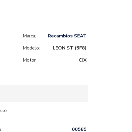
Marca:
Recambios SEAT
Modelo:
LEON ST (5F8)
Motor:
CJX
culo
o
00585