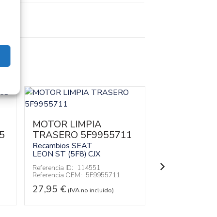
MOTOR LIMPIA
5
TRASERO 5F9955711
MOTOR EL
DELANTER
Recambios SEAT
LEON ST (5F8)
CJX
DERECHO 5
Recambios SEA
Referencia ID:
114551
Referencia OEM:
5F9955711
LEON ST (5F8)
27,95
€
Referencia ID:
11
(IVA no incluído)
Referencia OEM:
27,95
€
(IVA no