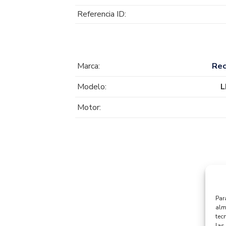
Referencia ID:
Marca:
Re
Modelo:
L
Motor:
Par
alm
tec
las 