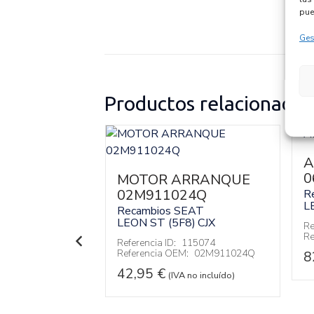
pue
Ges
Productos relacionados
A
0
MOTOR ARRANQUE
NICO
02M911024Q
R
L
57
Recambios SEAT
LEON ST (5F8)
CJX
EAT
Re
Re
8)
CJX
Referencia ID:
115074
Referencia OEM:
02M911024Q
8
114622
:
5Q0907357
42,95
€
(IVA no incluído)
 no incluído)