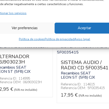
de afectar negativamente a ciertas características y funciones.
tionar los servicios
Ver preferencias
Aceptar
Política de cookies
Política de privacidad
Aviso legal
LTERNADOR
6J903023H
SISTEMA AUDIO /
RADIO CD 5F003541
ecambios SEAT
EON ST (5F8)
CJX
Recambios SEAT
LEON ST (5F8)
CJX
ferencia ID:
114995
ferencia OEM:
06J903023H
Referencia ID:
114615
Referencia OEM:
5F0035415
2,95
€
(IVA no incluído)
17,95
€
(IVA no incluído)