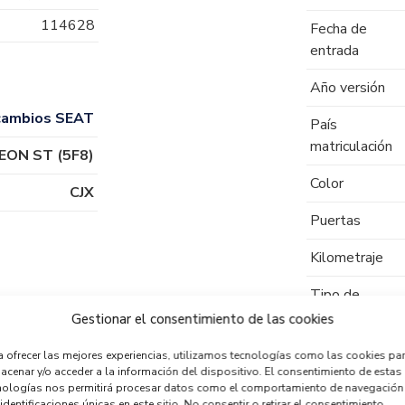
114628
Fecha de
entrada
Año versión
cambios SEAT
País
matriculación
EON ST (5F8)
Color
CJX
Puertas
Kilometraje
Tipo de
combustible
Gestionar el consentimiento de las cookies
Código motor
a ofrecer las mejores experiencias, utilizamos tecnologías como las cookies pa
acenar y/o acceder a la información del dispositivo. El consentimiento de estas
nologías nos permitirá procesar datos como el comportamiento de navegación
Código cambio
identificaciones únicas en este sitio. No consentir o retirar el consentimiento,