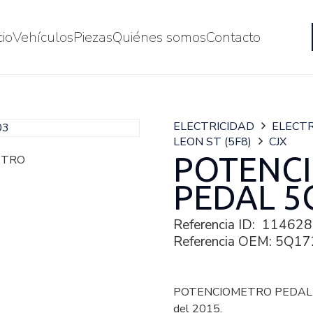
cio
Vehículos
Piezas
Quiénes somos
Contacto
ELECTRICIDAD
ELECTR
LEON ST (5F8)
CJX
POTENC
PEDAL 5
Referencia ID:
114628
Referencia OEM:
5Q17
POTENCIOMETRO PEDAL de
del 2015.