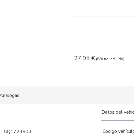
27,95
€
(IVA no incluído)
Análogas
Datos del vehí
Código vehícul
5Q1723503