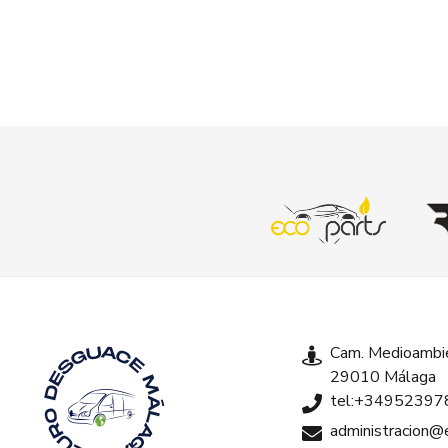
Cam. Medioambie
29010 Málaga
tel:+34952397
administracion