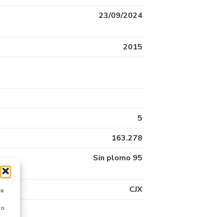
23/09/2024
2015
5
163.278
Sin plomo 95
CJX
ra
 o