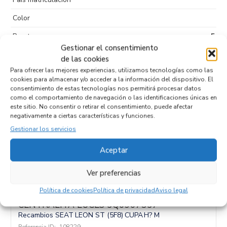
Color
Puertas
5
Gestionar el consentimiento
Kilometraje
108.000
de las cookies
Para ofrecer las mejores experiencias, utilizamos tecnologías como las
Tipo de
Diesel
cookies para almacenar y/o acceder a la información del dispositivo. El
combustible
consentimiento de estas tecnologías nos permitirá procesar datos
como el comportamiento de navegación o las identificaciones únicas en
Código motor
CUPA
este sitio. No consentir o retirar el consentimiento, puede afectar
negativamente a ciertas características y funciones.
Código cambio
H? M
Gestionar los servicios
Aceptar
Productos relacionados
Ver preferencias
Política de cookies
Política de privacidad
Aviso legal
CENTRALITA LUCES 5Q0907357
Recambios SEAT
LEON ST (5F8)
CUPA
H? M