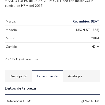
MANDO LUCES de un SEAT LEON ST 5F8 con motor CUPA
cambio de H? M del 2017.
Marca:
Recambios SEAT
Modelo:
LEON ST (5F8)
Motor:
CUPA
Cambio:
H? M
27,95
€
(IVA no incluído)
Descripción
Especificación
Análogas
Datos de la pieza
Referencia OEM:
5g0941431af