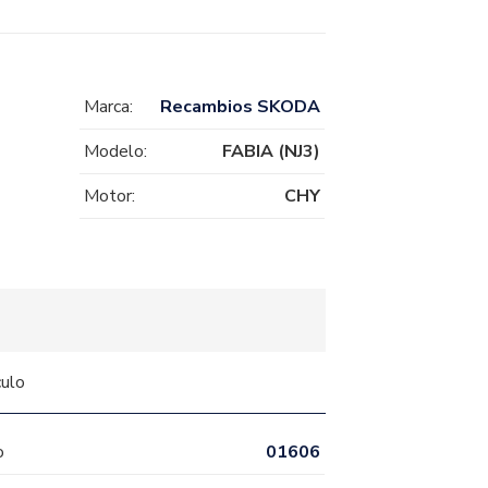
Marca:
Recambios SKODA
Modelo:
FABIA (NJ3)
Motor:
CHY
culo
o
01606