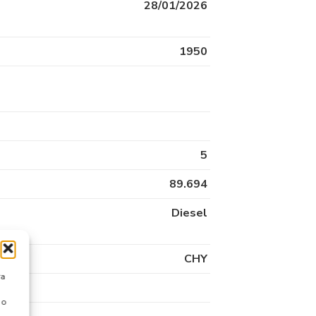
28/01/2026
1950
5
89.694
Diesel
CHY
ra
 o