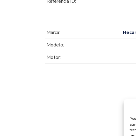
Referencia ID:
Marca:
Reca
Modelo:
Motor:
Par
alm
tec
las 