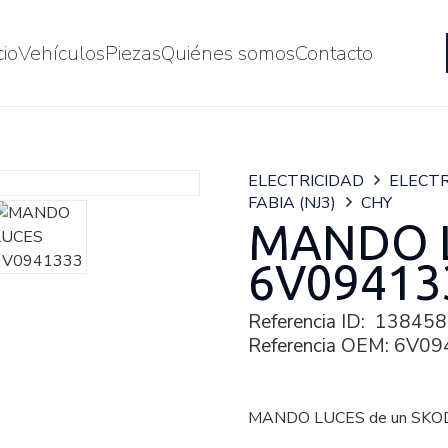
cio
Vehículos
Piezas
Quiénes somos
Contacto
ELECTRICIDAD
ELECTR
FABIA (NJ3)
CHY
MANDO 
6V09413
Referencia ID:
138458
Referencia OEM:
6V09
MANDO LUCES de un SKODA