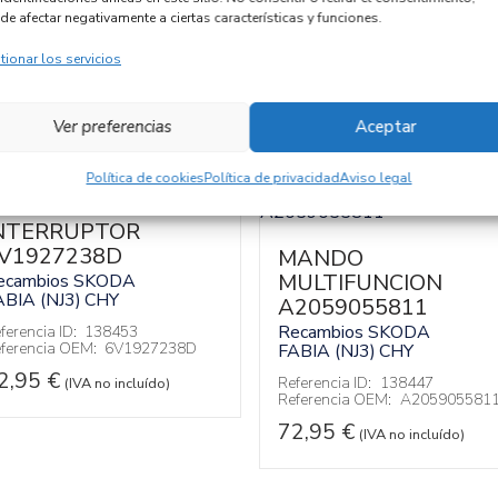
de afectar negativamente a ciertas características y funciones.
tionar los servicios
Ver preferencias
Aceptar
Política de cookies
Política de privacidad
Aviso legal
NTERRUPTOR
V1927238D
MANDO
MULTIFUNCION
ecambios SKODA
ABIA (NJ3)
CHY
A2059055811
Recambios SKODA
ferencia ID:
138453
ferencia OEM:
6V1927238D
FABIA (NJ3)
CHY
2,95
€
Referencia ID:
138447
(IVA no incluído)
Referencia OEM:
A205905581
72,95
€
(IVA no incluído)