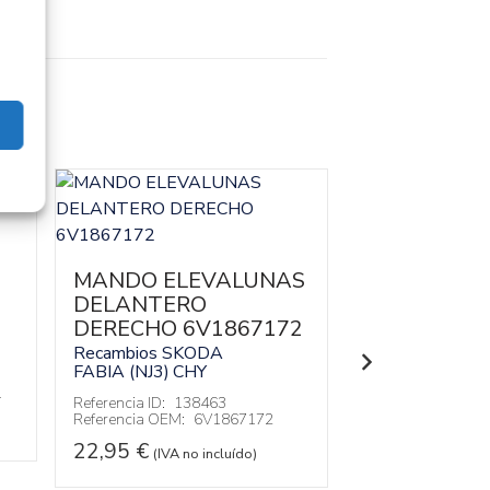
MOTOR LIM
DELANTER
MANDO ELEVALUNAS
5JB955113
DELANTERO
DERECHO 6V1867172
Recambios SK
FABIA (NJ3)
CH
Recambios SKODA
FABIA (NJ3)
CHY
Referencia ID:
13
1
Referencia OEM:
Referencia ID:
138463
Referencia OEM:
6V1867172
47,95
€
(IVA no
22,95
€
(IVA no incluído)