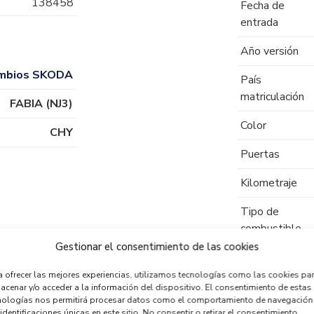
138458
Fecha de
entrada
Año versión
mbios SKODA
País
matriculación
FABIA (NJ3)
Color
CHY
Puertas
Kilometraje
Tipo de
combustible
Gestionar el consentimiento de las cookies
Código motor
a ofrecer las mejores experiencias, utilizamos tecnologías como las cookies pa
Código cambio
acenar y/o acceder a la información del dispositivo. El consentimiento de estas
nologías nos permitirá procesar datos como el comportamiento de navegación
identificaciones únicas en este sitio. No consentir o retirar el consentimiento,