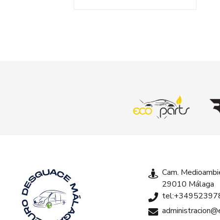
Cam. Medioambie
29010 Málaga
tel:+34952397
administracion