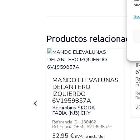
pue
Ges
Productos relacionados
DOR
I
3J
6
SKODA
R
MANDO ELEVALUNAS
CHY
F
DELANTERO
IZQUIERDO
140166
Re
:
04C903023J
Re
6V1959857A
2
Recambios SKODA
 no incluído)
FABIA (NJ3)
CHY
Referencia ID:
138462
Referencia OEM:
6V1959857A
32,95
€
(IVA no incluído)