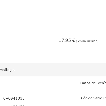
17,95
€
(IVA no incluído)
Análogas
Datos del vehí
Código vehícul
6V0941333