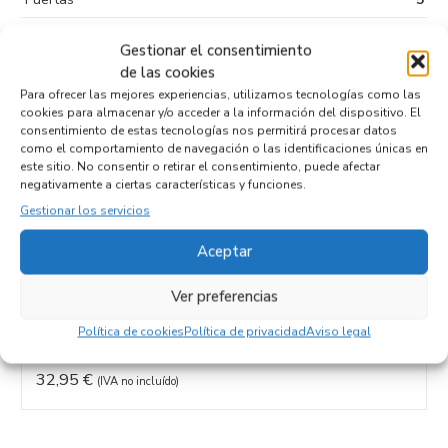
Tipo de
Diesel
Gestionar el consentimiento
combustible
de las cookies
Código motor
D27DT
Para ofrecer las mejores experiencias, utilizamos tecnologías como las
cookies para almacenar y/o acceder a la información del dispositivo. El
Código cambio
consentimiento de estas tecnologías nos permitirá procesar datos
como el comportamiento de navegación o las identificaciones únicas en
este sitio. No consentir o retirar el consentimiento, puede afectar
negativamente a ciertas características y funciones.
Gestionar los servicios
Productos relacionados
Aceptar
CENTRALITA AIRBAG 8625008140
Ver preferencias
Recambios SSANGYONG
REXTON
D27DT
Política de cookies
Política de privacidad
Aviso legal
Referencia ID:
111795
Referencia OEM:
8625008140
32,95
€
(IVA no incluído)