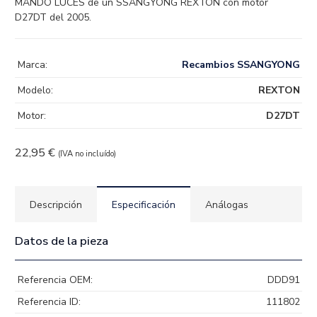
MANDO LUCES de un SSANGYONG REXTON con motor
D27DT del 2005.
Marca:
Recambios SSANGYONG
Modelo:
REXTON
Motor:
D27DT
22,95
€
(IVA no incluído)
Descripción
Especificación
Análogas
Datos de la pieza
Referencia OEM:
DDD91
Referencia ID:
111802