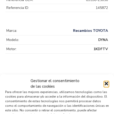
Referencia ID:
145872
Marca:
Recambios TOYOTA
Modelo:
DYNA
Motor:
1KDFTV
Gestionar el consentimiento
Productos relacionados
de las cookies
Para ofrecer las mejores experiencias, utilizamos tecnologías como las
cookies para almacenar y/o acceder a la información del dispositivo. El
consentimiento de estas tecnologías nos permitirá procesar datos
ALTERNADOR 104210-5610-M1
como el comportamiento de navegación o las identificaciones únicas en
Recambios TOYOTA
DYNA
1KDFTV
este sitio. No consentir o retirar el consentimiento, puede afectar
Referencia ID:
146092