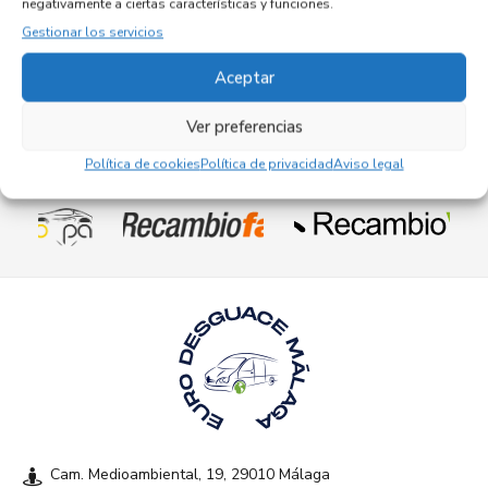
negativamente a ciertas características y funciones.
Referencia OEM:
104210-5610-M1
Gestionar los servicios
102,95
€
(IVA no incluído)
Aceptar
Ver preferencias
Política de cookies
Política de privacidad
Aviso legal
Empresas colaboradoras
Cam. Medioambiental, 19, 29010 Málaga