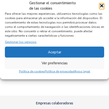
Gestionar el consentimiento
Código motor
de las cookies
Código cambio
Para ofrecer las mejores experiencias, utilizamos tecnologías como las
cookies para almacenar y/o acceder a la información del dispositivo. El
consentimiento de estas tecnologías nos permitirá procesar datos
como el comportamiento de navegación o las identificaciones únicas en
este sitio. No consentir o retirar el consentimiento, puede afectar
Productos relacionados
negativamente a ciertas características y funciones.
Gestionar los servicios
Aceptar
MODULO ELECTRONICO 1K0907530K
Recambios VOLKSWAGEN
EOS (1F7)(2006)
Ver preferencias
Referencia ID:
105641
Referencia OEM:
1K0907530K
Política de cookies
Política de privacidad
Aviso legal
42,95
€
(IVA no incluído)
Empresas colaboradoras