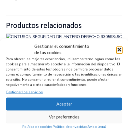
Productos relacionados
CINTURON SEGURIDAD DELANTERO
Gestionar el consentimiento
DERECHO 33059849C
de las cookies
Recambios BMW
SERIE 1 CABRIO (E88)
N47D20A
Para ofrecer las mejores experiencias, utilizamos tecnologías como las
cookies para almacenar y/o acceder a la información del dispositivo. El
Referencia ID:
112310
Referencia OEM:
33059849C
consentimiento de estas tecnologías nos permitirá procesar datos
como el comportamiento de navegación o las identificaciones únicas en
32,95
€
(IVA no incluído)
este sitio. No consentir o retirar el consentimiento, puede afectar
negativamente a ciertas características y funciones.
Gestionar los servicios
Aceptar
Ver preferencias
Política de cookies
Política de privacidad
Aviso legal