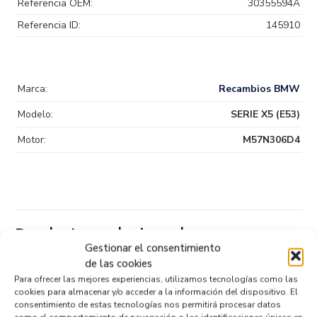
Referencia OEM:
30355594A
Referencia ID:
145910
Marca:
Recambios BMW
Modelo:
SERIE X5 (E53)
Motor:
M57N306D4
Productos relacionados
Gestionar el consentimiento
de las cookies
Para ofrecer las mejores experiencias, utilizamos tecnologías como las
GUANTERA 840865913
cookies para almacenar y/o acceder a la información del dispositivo. El
Recambios BMW
SERIE X5 (E53)
M57N306D4
consentimiento de estas tecnologías nos permitirá procesar datos