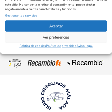
como el comportamiento de navegación o las identificaciones únicas en
Referencia ID:
146041
Referencia OEM:
840865913
este sitio. No consentir o retirar el consentimiento, puede afectar
negativamente a ciertas características y funciones.
52,95
€
(IVA no incluído)
Gestionar los servicios
Aceptar
Ver preferencias
Política de cookies
Política de privacidad
Aviso legal
Empresas colaboradoras