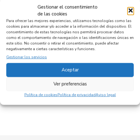
Código motor
Gestionar el consentimiento
de las cookies
Código cambio
Para ofrecer las mejores experiencias, utilizamos tecnologías como las
cookies para almacenar y/o acceder a la información del dispositivo. El
consentimiento de estas tecnologías nos permitirá procesar datos
como el comportamiento de navegación o las identificaciones únicas en
Productos relacionados
este sitio. No consentir o retirar el consentimiento, puede afectar
negativamente a ciertas características y funciones.
Gestionar los servicios
VOLANTE D2R3A
Aceptar
Recambios FORD
TRANSIT COMBI (FY)
Referencia ID:
138820
Ver preferencias
Referencia OEM:
D2R3A
32,95
€
Política de cookies
Política de privacidad
Aviso legal
(IVA no incluído)