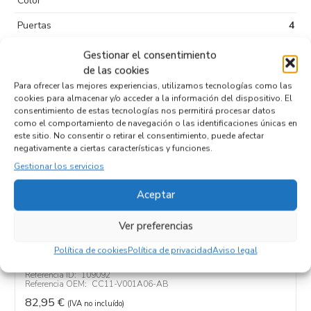
Color
Puertas
4
Tipo de
Diesel
Gestionar el consentimiento
combustible
de las cookies
Para ofrecer las mejores experiencias, utilizamos tecnologías como las
Código motor
CYRB
cookies para almacenar y/o acceder a la información del dispositivo. El
consentimiento de estas tecnologías nos permitirá procesar datos
Código cambio
como el comportamiento de navegación o las identificaciones únicas en
este sitio. No consentir o retirar el consentimiento, puede afectar
negativamente a ciertas características y funciones.
Gestionar los servicios
Productos relacionados
Aceptar
Ver preferencias
REFUERZO PARAGOLPES DELANTERO
CC11-V001A06-AB
Política de cookies
Política de privacidad
Aviso legal
Recambios FORD
TRANSIT FURGÓN (TTG)
CYRB
Referencia ID:
109092
Referencia OEM:
CC11-V001A06-AB
82,95
€
(IVA no incluído)