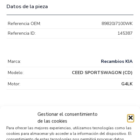
Datos de la pieza
Referencia OEM:
89820J7100WK
Referencia ID:
145387
Marca:
Recambios KIA
Modelo:
CEED SPORTSWAGON (CD)
Motor:
G4LK
Gestionar el consentimiento
de las cookies
Productos relacionados
Para ofrecer las mejores experiencias, utilizamos tecnologías como las
cookies para almacenar y/o acceder a la información del dispositivo. El
consentimiento de estas tecnologías nos permitirá procesar datos