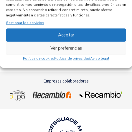
como el comportamiento de navegación o las identificaciones únicas en
KIT AIRBAG 84710J7AA0WK
este sitio. No consentir o retirar el consentimiento, puede afectar
Recambios KIA
CEED SPORTSWAGON (CD)
G4LK
negativamente a ciertas características y funciones.
Referencia ID:
145296
Gestionar los servicios
Referencia OEM:
84710J7AA0WK
752,95
€
(IVA no incluído)
Aceptar
Ver preferencias
Política de cookies
Política de privacidad
Aviso legal
Empresas colaboradoras