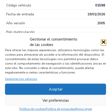
Código vehículo
01598
Fecha de entrada
19/01/2026
Año versión
2005
País matriculación
Gestionar el consentimiento
Color
de las cookies
Puertas
5
Para ofrecer las mejores experiencias, utilizamos tecnologías como las
cookies para almacenar y/o acceder a la información del dispositivo. El
Kilometraje
1.270
consentimiento de estas tecnologías nos permitirá procesar datos
como el comportamiento de navegación o las identificaciones únicas en
Tipo de
Diesel
este sitio. No consentir o retirar el consentimiento, puede afectar
negativamente a ciertas características y funciones.
combustible
Gestionar los servicios
Código motor
640940
Aceptar
Código cambio
Ver preferencias
Política de cookies
Política de privacidad
Aviso legal