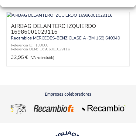
Productos relacionados
AIRBAG DELANTERO IZQUIERDO
16986001029116
Recambios MERCEDES-BENZ
CLASE A (BM 169)
640940
Referencia ID:
138000
Referencia OEM:
16986001029116
32,95
€
(IVA no incluído)
Empresas colaboradoras