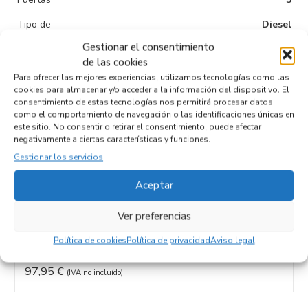
Tipo de
Diesel
combustible
Gestionar el consentimiento
de las cookies
Código motor
654920
Para ofrecer las mejores experiencias, utilizamos tecnologías como las
Código cambio
cookies para almacenar y/o acceder a la información del dispositivo. El
consentimiento de estas tecnologías nos permitirá procesar datos
como el comportamiento de navegación o las identificaciones únicas en
este sitio. No consentir o retirar el consentimiento, puede afectar
negativamente a ciertas características y funciones.
Productos relacionados
Gestionar los servicios
Aceptar
APOYABRAZOS CENTRAL A2056800150
Ver preferencias
Recambios MERCEDES-BENZ
CLASE C (BM 205) FAMILIAR
654920
Política de cookies
Política de privacidad
Aviso legal
Referencia ID:
138759
Referencia OEM:
A2056800150
97,95
€
(IVA no incluído)