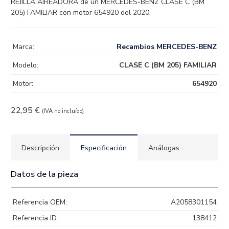
REJILLA AIREADORA de un MERCEDES-BENZ CLASE C (BM
205) FAMILIAR con motor 654920 del 2020.
Marca:
Recambios MERCEDES-BENZ
Modelo:
CLASE C (BM 205) FAMILIAR
Motor:
654920
22,95
€
(IVA no incluído)
Descripción
Especificación
Análogas
Datos de la pieza
Referencia OEM:
A2058301154
Referencia ID:
138412