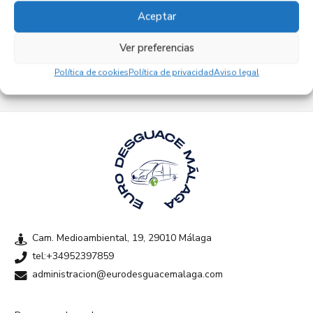
Aceptar
Empresas colaboradoras
Ver preferencias
Política de cookies
Política de privacidad
Aviso legal
Cam. Medioambiental, 19, 29010 Málaga
tel:+34952397859
administracion@eurodesguacemalaga.com