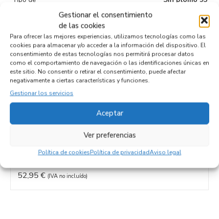
combustible
Gestionar el consentimiento
de las cookies
Código motor
BH01
Para ofrecer las mejores experiencias, utilizamos tecnologías como las
Código cambio
cookies para almacenar y/o acceder a la información del dispositivo. El
consentimiento de estas tecnologías nos permitirá procesar datos
como el comportamiento de navegación o las identificaciones únicas en
este sitio. No consentir o retirar el consentimiento, puede afectar
negativamente a ciertas características y funciones.
Productos relacionados
Gestionar los servicios
Aceptar
INTERCOOLER 9675627980
Ver preferencias
Recambios CITROEN
GRAND C4 PICASSO/SPACETOURER
BH01
Política de cookies
Política de privacidad
Aviso legal
Referencia ID:
129689
Referencia OEM:
9675627980
52,95
€
(IVA no incluído)