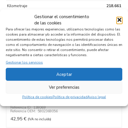
Kilometraje
218.661
Tipo de
Diesel
Gestionar el consentimiento
combustible
de las cookies
Para ofrecer las mejores experiencias, utilizamos tecnologías como las
Código motor
F1AGL4113
cookies para almacenar y/o acceder a la información del dispositivo. El
consentimiento de estas tecnologías nos permitirá procesar datos
Código cambio
como el comportamiento de navegación o las identificaciones únicas en
este sitio. No consentir o retirar el consentimiento, puede afectar
negativamente a ciertas características y funciones.
Gestionar los servicios
Productos relacionados
Aceptar
Ver preferencias
TUBO 5802368056
Recambios FIAT
DUCATO 3 CAMIÓN/VOLQUETE 35 (290)
Política de cookies
Política de privacidad
Aviso legal
F1AGL4113
Referencia ID:
138069
Referencia OEM:
5802368056
42,95
€
(IVA no incluído)