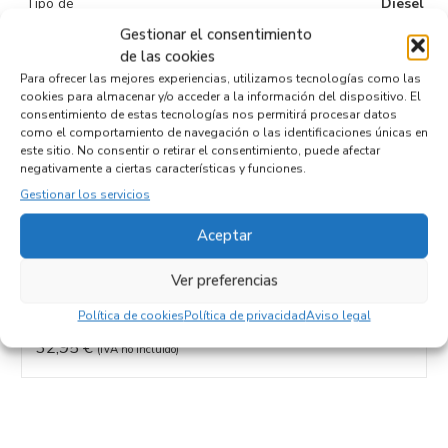
Tipo de
Diesel
combustible
Gestionar el consentimiento
de las cookies
Código motor
Para ofrecer las mejores experiencias, utilizamos tecnologías como las
Código cambio
cookies para almacenar y/o acceder a la información del dispositivo. El
consentimiento de estas tecnologías nos permitirá procesar datos
como el comportamiento de navegación o las identificaciones únicas en
este sitio. No consentir o retirar el consentimiento, puede afectar
negativamente a ciertas características y funciones.
Productos relacionados
Gestionar los servicios
Aceptar
TAPA BALANCINES 504132147
Ver preferencias
Recambios FIAT
DUCATO 3 FURGÓN TA 35 (290)
Referencia ID:
108433
Política de cookies
Política de privacidad
Aviso legal
Referencia OEM:
504132147
32,95
€
(IVA no incluído)