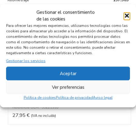
Tipo de
Diesel
Gestionar el consentimiento
combustible
de las cookies
Para ofrecer las mejores experiencias, utilizamos tecnologías como las
Código motor
263A2000
cookies para almacenar y/o acceder a la información del dispositivo. El
consentimiento de estas tecnologías nos permitirá procesar datos
Código cambio
como el comportamiento de navegación o las identificaciones únicas en
este sitio. No consentir o retirar el consentimiento, puede afectar
negativamente a ciertas características y funciones.
Gestionar los servicios
Productos relacionados
Aceptar
Ver preferencias
SOPORTE MOTOR 55221393
Recambios FIAT
II DOBLÒ (263) CARGO
263A2000
Política de cookies
Política de privacidad
Aviso legal
Referencia ID:
119552
Referencia OEM:
55221393
27,95
€
(IVA no incluído)