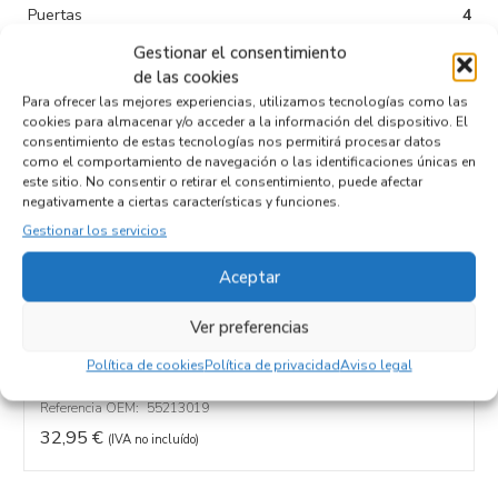
Puertas
4
Gestionar el consentimiento
Tipo de
Diesel
de las cookies
combustible
Para ofrecer las mejores experiencias, utilizamos tecnologías como las
Código motor
225A2000
cookies para almacenar y/o acceder a la información del dispositivo. El
consentimiento de estas tecnologías nos permitirá procesar datos
Código cambio
como el comportamiento de navegación o las identificaciones únicas en
este sitio. No consentir o retirar el consentimiento, puede afectar
negativamente a ciertas características y funciones.
Gestionar los servicios
Productos relacionados
Aceptar
Ver preferencias
CAJA MARIPOSA 55213019
Política de cookies
Política de privacidad
Aviso legal
Recambios FIAT
III FIORINO (225)
225A2000
Referencia ID:
132010
Referencia OEM:
55213019
32,95
€
(IVA no incluído)