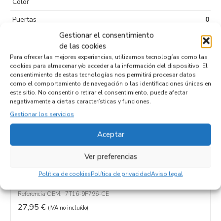
Color
Puertas
0
Gestionar el consentimiento
Tipo de
Diésel
de las cookies
combustible
Para ofrecer las mejores experiencias, utilizamos tecnologías como las
Código motor
R3PA
cookies para almacenar y/o acceder a la información del dispositivo. El
consentimiento de estas tecnologías nos permitirá procesar datos
Código cambio
como el comportamiento de navegación o las identificaciones únicas en
este sitio. No consentir o retirar el consentimiento, puede afectar
negativamente a ciertas características y funciones.
Gestionar los servicios
Productos relacionados
Aceptar
Ver preferencias
TUBO 7T16-9F796-CE
Política de cookies
Política de privacidad
Aviso legal
Recambios FORD
TOURNEO CONNECT (TC7)
R3PA
Referencia ID:
137229
Referencia OEM:
7T16-9F796-CE
27,95
€
(IVA no incluído)