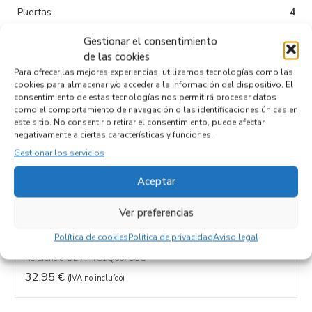
Puertas
4
Tipo de
Diesel
Gestionar el consentimiento
combustible
de las cookies
Para ofrecer las mejores experiencias, utilizamos tecnologías como las
Código motor
cookies para almacenar y/o acceder a la información del dispositivo. El
consentimiento de estas tecnologías nos permitirá procesar datos
Código cambio
como el comportamiento de navegación o las identificaciones únicas en
este sitio. No consentir o retirar el consentimiento, puede afectar
negativamente a ciertas características y funciones.
Gestionar los servicios
Productos relacionados
Aceptar
Ver preferencias
CARTER YC1Q6675CC
Recambios FORD
TRANSIT COMBI (FY)
Política de cookies
Política de privacidad
Aviso legal
Referencia ID:
134418
Referencia OEM:
YC1Q6675CC
32,95
€
(IVA no incluído)